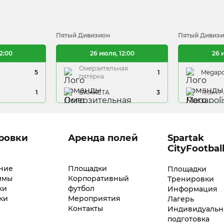
Пятый Дивизион
Пятый Дивиз
2:00
26 июля, 12:00
26 
Омерзительная
5
1
Megapo
пятёрка
1
БАНКСТА
3
Team F
ровки
Аренда полей
Spartak
CityFootbal
ние
Площадки
Площадки
ммы
Корпоративный
Тренировки
ки
футбол
Информация
ки
Мероприятия
Лагерь
Контакты
Индивидуальн
подготовка