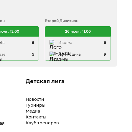
ион
Второй Дивизион
Второй
июля, 12:00
26 июля, 11:00
lis
6
Итэлма
6
aze
5
Лфк Родина
9
Детская лига
l
Новости
Турниры
Медиа
Контакты
Клуб тренеров
ая