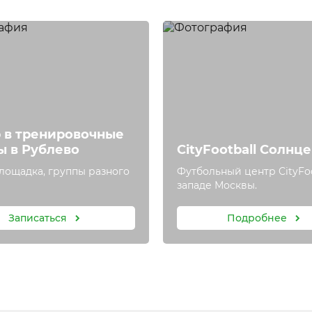
 в тренировочные
ы в Рублево
CityFootball Солнц
лощадка, группы разного
Футбольный центр CityFoo
западе Москвы.
Записаться
Подробнее