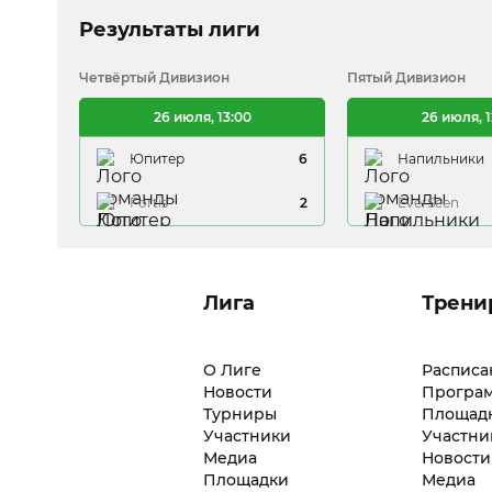
Результаты лиги
Четвёртый Дивизион
Пятый Дивизион
26 июля, 13:00
26 июля, 1
1
Юпитер
6
Напильники
3
Fortis
2
EverSeen
Лига
Трени
О Лиге
Расписа
Новости
Програ
Турниры
Площад
Участники
Участни
Медиа
Новости
Площадки
Медиа