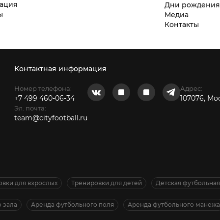
ация
Дни рождени
ы
Медиа
Контакты
Контактная информация
Номер телефона:
Адрес:
+7 499 460-06-34
107076, Мо
Эл. почта:
team@cityfootball.ru
овки для взрослых
Тренировки для детей
Детская футбольна
 зала
Аренда футбольного поля
Аренда футбольного манежа