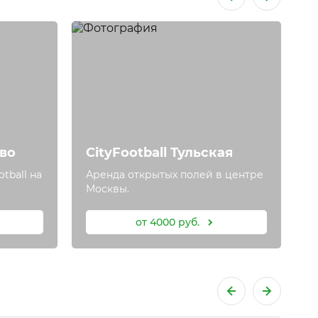
П
ево
CityFootball Тульская
в
tball на
Аренда открытых полей в центре
О
Москвы.
в
от 4000 руб.