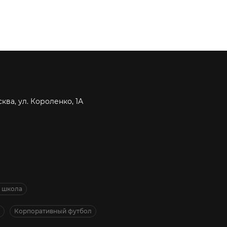
я
сква, ул. Короленко, 1А
я школа
Корпоративный футбол